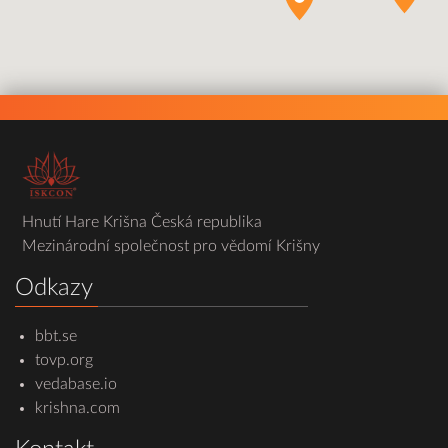
Hnutí Hare Krišna Česká republika
Mezinárodní společnost pro vědomí Krišny
Odkazy
bbt.se
tovp.org
vedabase.io
krishna.com