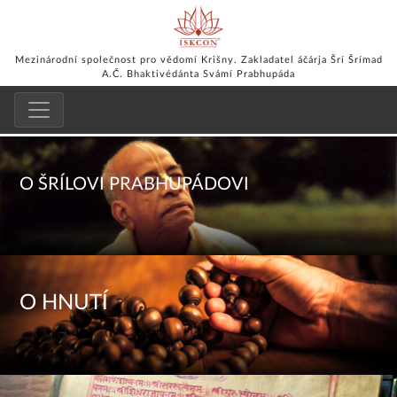
Mezinárodní společnost pro vědomí Krišny. Zakladatel áčárja Šrí Šrímad
A.Č. Bhaktivédánta Svámí Prabhupáda
O ŠRÍLOVI PRABHUPÁDOVI
O HNUTÍ