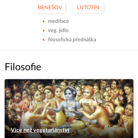
BENEŠOV
LUTOTÍN
meditace
veg. jídlo
filosofická přednáška
Filosofie
Více než vegetariánství