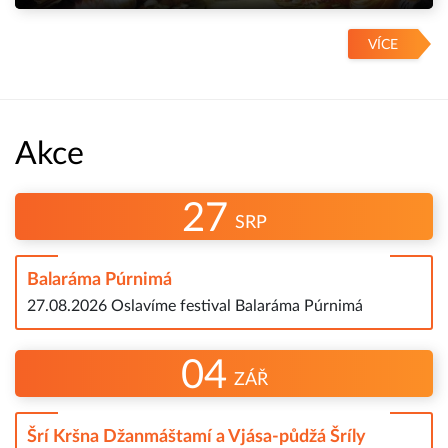
VÍCE
Akce
27
SRP
Balaráma Púrnimá
27.08.2026 Oslavíme festival Balaráma Púrnimá
04
ZÁŘ
Šrí Kršna Džanmáštamí a Vjása-půdžá Šríly