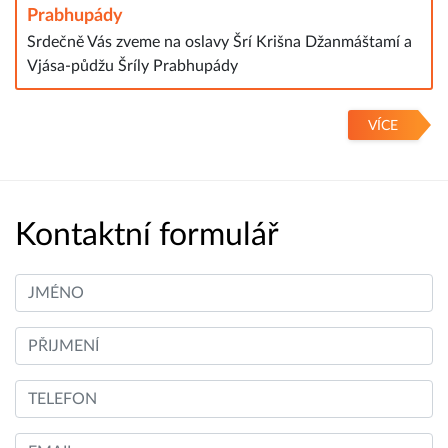
Prabhupády
Srdečně Vás zveme na oslavy Šrí Krišna Džanmáštamí a
Vjása-půdžu Šríly Prabhupády
VÍCE
Kontaktní formulář