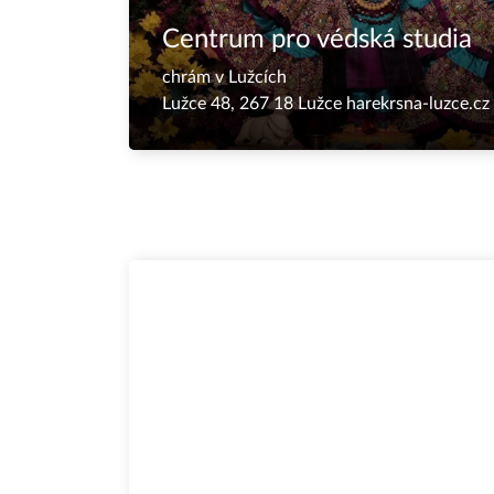
Centrum pro védská studia
chrám v Lužcích
Lužce 48, 267 18 Lužce
harekrsna-luzce.cz