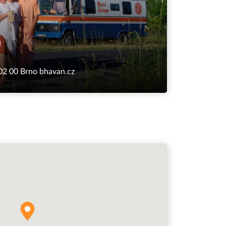
n
602 00 Brno
bhavan.cz