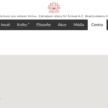
lečnost pro vědomí Krišny. Zakladatel áčárja Šrí Šrímad A.Č. Bhaktivédánta 
 hnutí
Knihy
Filosofie
Akce
Média
Centra