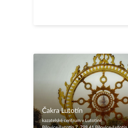
Čakra Lutotín
kazatelské centrum v Lutotíně
Bílovice-Lutotín 7, 798 41 Bílovice-Lutotí