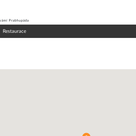
Svámí Prabhupáda
Restaurace