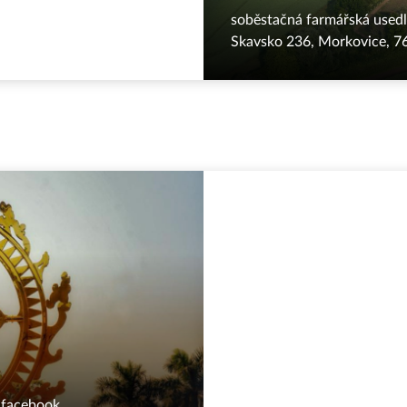
soběstačná farmářská used
Skavsko 236, Morkovice, 7
n
facebook