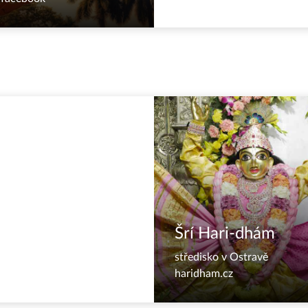
Šrí Hari-dhám
středisko v Ostravě
haridham.cz