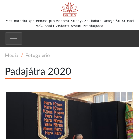
Mezinárodní společnost pro vědomí Krišny. Zakladatel áčárja Šrí Šrímad
A.Č. Bhaktivédánta Svámí Prabhupáda
Média
Fotogalerie
Padajátra 2020