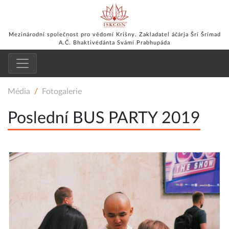
Mezinárodní společnost pro vědomí Krišny. Zakladatel áčárja Šrí Šrímad
A.Č. Bhaktivédánta Svámí Prabhupáda
Média
Fotogalerie
Poslední BUS PARTY 2019