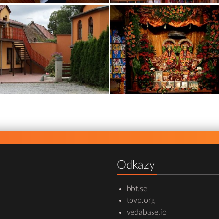
Odkazy
bbt.se
tovp.org
vedabase.io