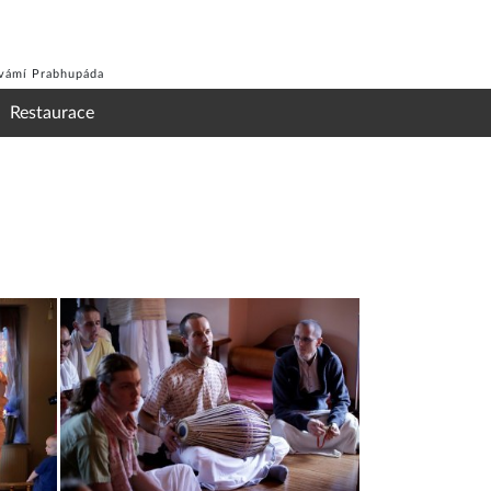
Svámí Prabhupáda
Restaurace