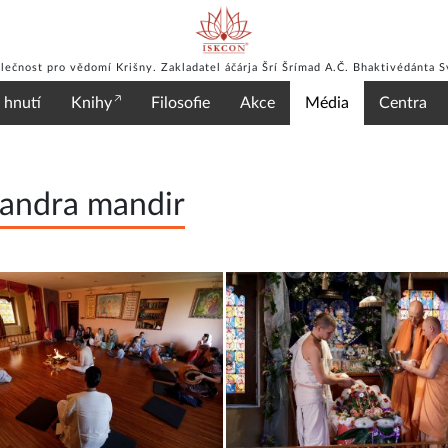
lečnost pro vědomí Krišny. Zakladatel áčárja Šrí Šrímad A.Č. Bhaktivédánta 
 hnutí
Knihy
Filosofie
Akce
Média
Centra
čandra mandir