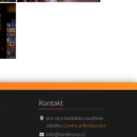
Kontakt
pro více kontaktů navštivte
záložku
Centra
a
Restaurace
info@harekrsna.cz