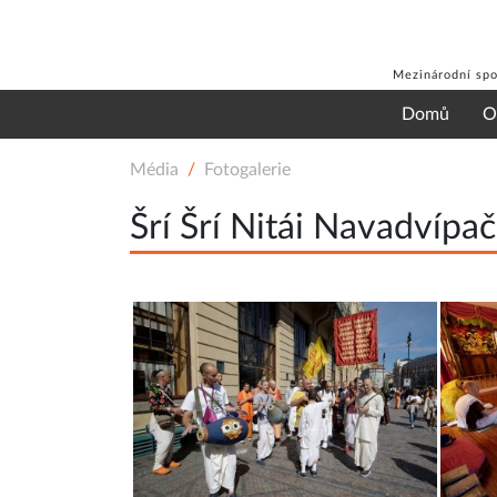
Mezinárodní spo
Domů
O
Média
Fotogalerie
Šrí Šrí Nitái Navadvípa