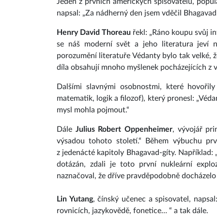
Jeden z prvních amerických spisovatelů, popu
napsal: „Za nádherný den jsem vděčil Bhagavad-
Henry David Thoreau
řekl: „Ráno koupu svůj in
se náš moderní svět a jeho literatura jeví
porozumění literatuře Védanty bylo tak velké, ž
díla obsahují mnoho myšlenek pocházejících z vé
Dalšími slavnými osobnostmi, které hovořily
matematik, logik a filozof), který pronesl: „Véd
mysl mohla pojmout.“
Dále
Julius Robert Oppenheimer
, vývojář pr
výsadou tohoto století.“ Během výbuchu pr
z jedenácté kapitoly Bhagavad-gíty. Například:
dotázán, zdali je toto první nukleární exp
naznačoval, že dříve pravděpodobně docházelo
Lin Yutang
, čínský učenec a spisovatel, napsal
rovnicích, jazykovědě, fonetice… “ a tak dále.