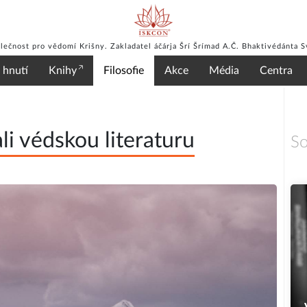
lečnost pro vědomí Krišny. Zakladatel áčárja Šrí Šrímad A.Č. Bhaktivédánta 
 hnutí
Knihy
Filosofie
Akce
Média
Centra
li védskou literaturu
So