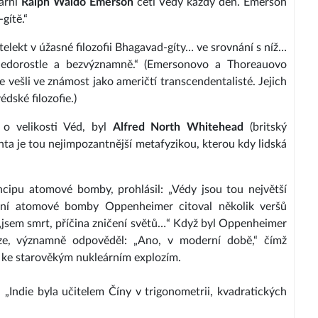
lární
Ralph Waldo Emerson
četl Védy každý den. Emerson
gítě.“
telekt v úžasné filozofii Bhagavad-gíty… ve srovnání s níž…
 nedorostle a bezvýznamně.“ (Emersonovo a Thoreauovo
e vešli ve známost jako američtí transcendentalisté. Jejich
dské filozofie.)
 o velikosti Véd, byl
Alfred North Whitehead
(britský
anta je tou nejimpozantnější metafyzikou, kterou kdy lidská
incipu atomové bomby, prohlásil: „Védy jsou tou největší
vní atomové bomby Oppenheimer citoval několik veršů
 „jsem smrt, příčina zničení světů…“ Když byl Oppenheimer
loze, významně odpověděl: „Ano, v moderní době,“ čímž
 ke starověkým nukleárním explozím.
: „Indie byla učitelem Číny v trigonometrii, kvadratických