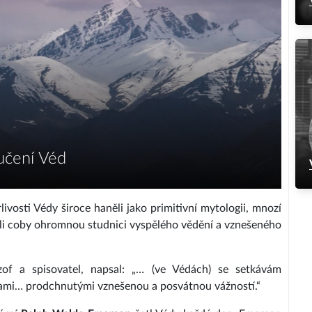
 učení Véd
ivosti Védy široce haněli jako primitivní mytologii, mnozí
ali coby ohromnou studnici vyspělého vědění a vznešeného
zof a spisovatel, napsal: „… (ve Védách) se setkávám
nkami… prodchnutými vznešenou a posvátnou vážností.“