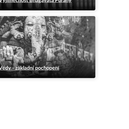
Výjimečnost Bhágavata Purány
Védy - základní pochopení