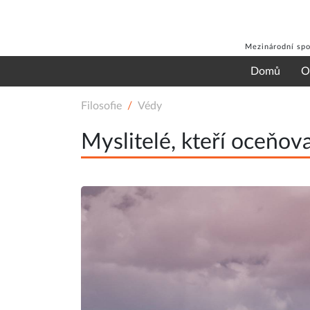
Mezinárodní spo
Domů
O
Filosofie
Védy
Myslitelé, kteří oceňova