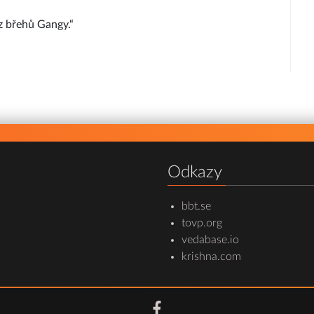
 z břehů Gangy.“
Odkazy
bbt.se
tovp.org
vedabase.io
krishna.com