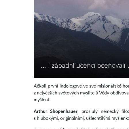
... i západní učenci oceňovali
Ačkoli první indologové ve své misionářské horl
z největších světových myslitelů Védy obdivov
myšlení.
Arthur Shopenhauer
, proslulý německý filo
s hlubokými, originálními, ušlechtilými myšle