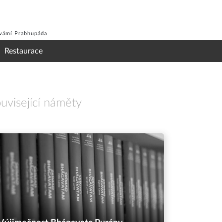
Svámí Prabhupáda
Restaurace
uvisející náměty