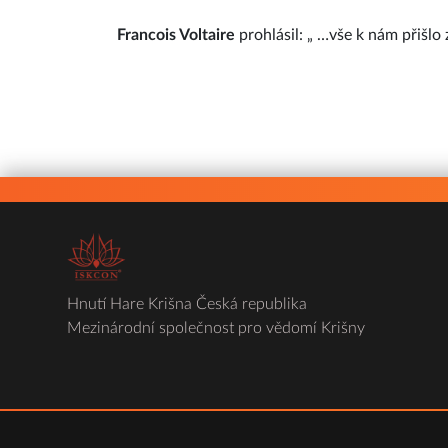
Francois Voltaire
prohlásil: „ …vše k nám přišlo
Hnutí Hare Krišna Česká republika
Mezinárodní společnost pro vědomí Krišny