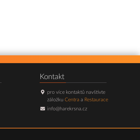
Kontakt
pro více kontaktů navštivte
záložku
Centra
a
Restaurace
info@harekrsna.cz