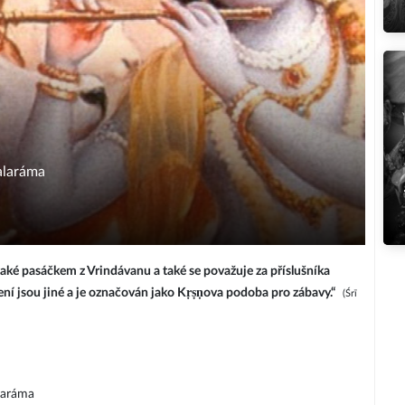
alaráma
aké pasáčkem z Vrindávanu a také se považuje za příslušníka
ení jsou jiné a je označován jako Kṛṣṇova podoba pro zábavy.“
(Śrī
laráma