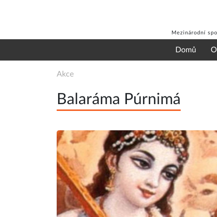
Mezinárodní spo
Domů
O
Akce
Balaráma Púrnimá