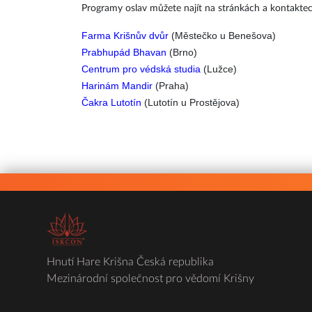
Programy oslav můžete najít na stránkách a kontaktec
Farma Krišnův dvůr
(Městečko u Benešova)
Prabhupád Bhavan
(Brno)
Centrum pro védská studia
(Lužce)
Harinám Mandir
(Praha)
Čakra Lutotín
(Lutotín u Prostějova)
Hnutí Hare Krišna Česká republika
Mezinárodní společnost pro vědomí Krišny