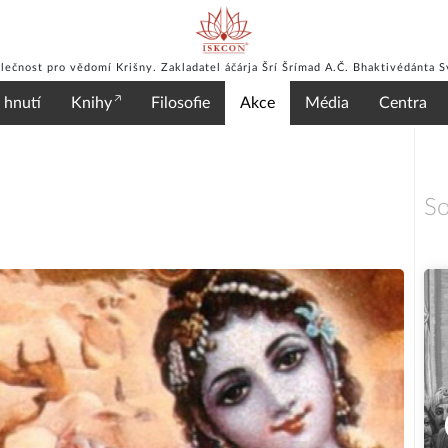
lečnost pro vědomí Krišny. Zakladatel áčárja Šrí Šrímad A.Č. Bhaktivédánta 
 hnutí
Knihy
Filosofie
Akce
Média
Centra
So