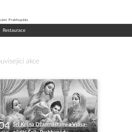
Svámí Prabhupáda
Restaurace
uvisející akce
04
Šrí Kršna Džanmáštamí a Vjása-