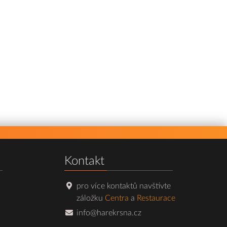
Kontakt
pro více kontaktů navštivte
záložku
Centra
a
Restaurace
info@harekrsna.cz