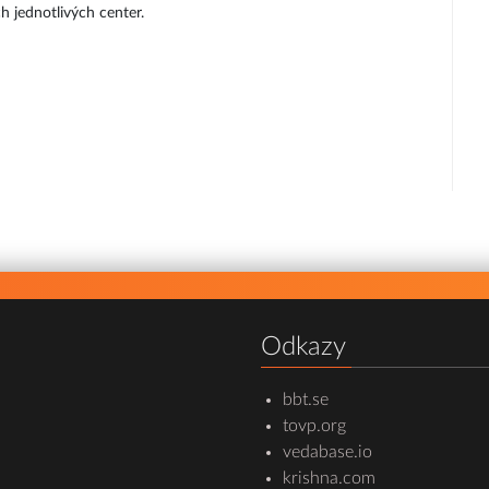
h jednotlivých center.
Odkazy
bbt.se
tovp.org
vedabase.io
krishna.com