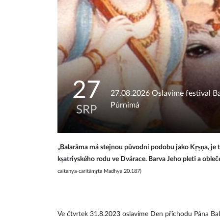
27
27.08.2026 Oslavíme festival B
Púrnimá
SRP
„Balarāma má stejnou původní podobu jako Kṛṣṇa, je t
kṣatriyského rodu ve Dvárace. Barva Jeho pleti a obleč
caitanya-caritāmṛta Madhya 20.187)
Ve čtvrtek 31.8.2023 oslavíme Den příchodu Pána Ba