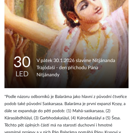
30
V pátek 30.1.2026 slavíme Nitjánanda
Trajódaší - den příchodu Pána
LED
Nitjánandy
"Podle názoru odborníků je Balarāma jako hlavní z původní čtveřice
podob také původní Saṅkarṣaṇa. Balarāma je první expanzí Kṛṣṇy, a
dále se expanduje do pěti podob: (1) Mahā-saṅkarṣaṇa, (2)
Kāraṇābdhiśāyī, (3) Garbhodakaśāyī, (4) Kṣīrodakaśāyī a (5) Śeṣa.
Těchto pět úplných částí má na starosti duchovní i hmotné
vesmírné projevy a v nich Pán Balarāma pomáhá Pánu Kṛṣṇovi v