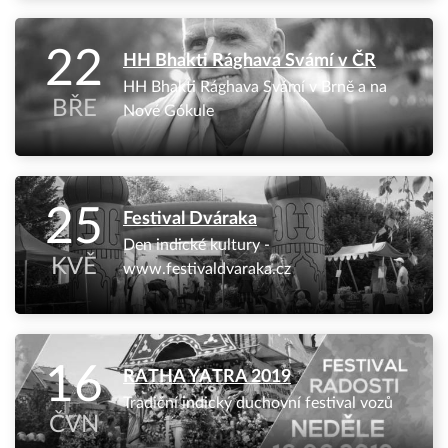
22
HH Bhakti Rághava Svámí v ČR
HH Bhakti Rághava Svámí v Brně a na
BŘE
Nové Gókule
25
Festival Dváraka
Den indické kultury -
KVĚ
www.festivaldvaraka.cz
16
RATHA YATRA 2019
Tradiční indický duchovní festival vozů
ČVN