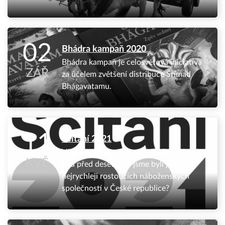
02
Bhádra kampaň 2020
Bhádra kampaň je celosvětová iniciativa
ZÁŘ
za účelem zvětšení distribuce Šrímad
Bhágavatamu.
11
Sčítání 2021
Víte o tom, že podle posledního sčítání
KVĚ
lidu před deseti lety jsme byli jednou z
nejrychleji rostoucích náboženských
společností v České republice?