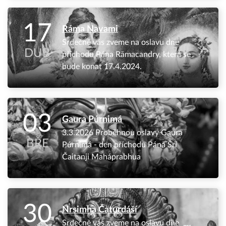
17
Ráma Navami
Srdečně vás zveme na oslavu dne
DUB
příchodu Pána Rāmacandry, která se
bude konat 17.4.2024.
03
Gaura Púrnimá
3.3.2026 Proběhnou oslavy Gaura
BŘE
Púrnimá - den příchodu Pána Šrí
Čaitanji Maháprabhua
30
Nrsimha Čaturdáší
Srdečně vás zveme na oslavu dne