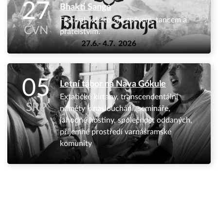
27
Bhakti Sanga
Festival, kde to žije zpěvem, tancem a
ČVN
přátelstvím.
05
Letní tábor na Nava Gókule
Extatické kírtany, transcendentální
SRP
náměty k naslouchání, semináře,
lahodné hostiny, společnost oddaných,
příjemné prostředí varnášramské
komunity