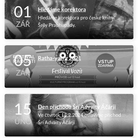
01
Hledáme korektora
Hledáme korektora pro české knihy
ZÁŘ
Šríly Prabhupády.
05
Ratha-yatra 2021
ZÁŘ
15
Den příchodu Šrí Advaity Áčárji
Ve čtvrtek 15.2.2024 oslavíme příchod
ÚNO
Šrí Advaity Áčárji