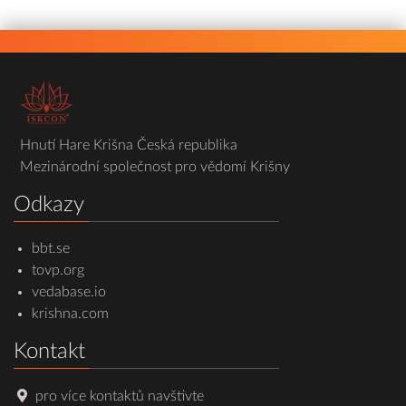
Hnutí Hare Krišna Česká republika
Mezinárodní společnost pro vědomí Krišny
Odkazy
bbt.se
tovp.org
vedabase.io
krishna.com
Kontakt
pro více kontaktů navštivte