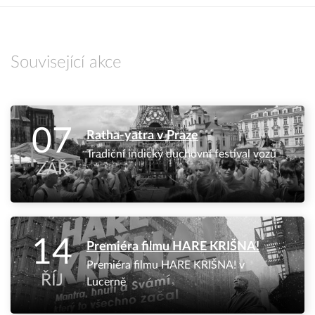
Související akce
07
Ratha-yatra v Praze
Tradiční indický duchovní festival vozů
ZÁŘ
14
Premiéra filmu HARE KRIŠNA!
Premiéra filmu HARE KRIŠNA! v
ŘÍJ
Lucerně