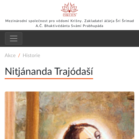
Mezinárodní společnost pro vědomí Krišny. Zakladatel áčárja Šrí Šrímad
A.Č. Bhaktivédánta Svámí Prabhupáda
Akce
Historie
Nitjánanda Trajódaší