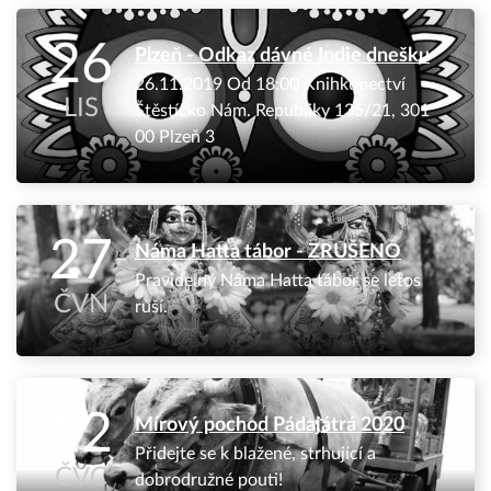
26
Plzeň - Odkaz dávné Indie dnešku
26.11.2019 Od 18:00 Knihkupectví
LIS
Štěstíčko Nám. Republiky 135/21, 301
00 Plzeň 3
27
Náma Hatta tábor - ZRUŠENO
Pravidelný Náma Hatta tábor se letos
ČVN
ruší.
12
Mírový pochod Pádajátrá 2020
Přidejte se k blažené, strhující a
ČVC
dobrodružné pouti!