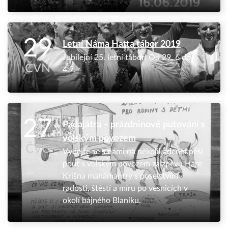
29
Letní Náma Hatta tábor 2019
Jubilejní 25. letní tábor! Od 29. 6 do
ČVN
4.7.
27
Padajátra – prázdninové putování s
volským povozem
ČVC
Vydejte se s námi na několikadenní pěší
pouť s volským povozem za zpěvu Hare
Krišna mahámantry s poselstvím
radosti, štěstí a míru po vesnicích v
okolí bájného Blaníku.