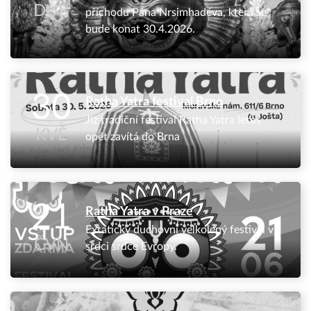
DUB
příchodu Pána Nrsimhadéva, která se
bude konat 30.4.2026.
30
Ratha Yatra festival Brno
JIž tradiční festival Ratha Yatra letos
KVĚ
opět zavítá do Brna
21
Ratha Yatra v Praze
Extatický duchovní velkolepý festival v
ČVN
srdci srdce Evropy.