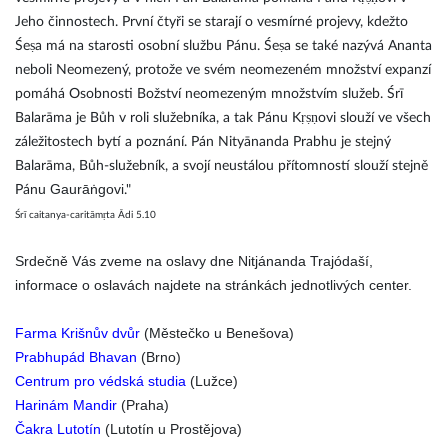
Jeho činnostech. První čtyři se starají o vesmírné projevy, kdežto
Śeṣa má na starosti osobní službu Pánu. Śeṣa se také nazývá Ananta
neboli Neomezený, protože ve svém neomezeném množství expanzí
pomáhá Osobnosti Božství neomezeným množstvím služeb. Śrī
Balarāma je Bůh v roli služebníka, a tak Pánu Kṛṣṇovi slouží ve všech
záležitostech bytí a poznání. Pán Nityānanda Prabhu je stejný
Balarāma, Bůh-služebník, a svojí neustálou přítomností slouží stejně
nu Gaurāṅgovi
Pá
."
Śrī caitanya-caritāmṛta Ādi 5.10
Srdečně Vás zveme na oslavy dne Nitjánanda Trajódaší,
informace o oslavách najdete na stránkách jednotlivých center.
Farma Krišnův dvůr
(Městečko u Benešova)
Prabhupád Bhavan
(Brno)
Centrum pro védská studia
(Lužce)
Harinám Mandir
(Praha)
Čakra Lutotín
(Lutotín u Prostějova)